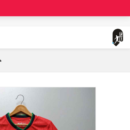
صفحه اصلی
لباس اول پرتغال (ورژن پلیر قواره جذب - طرح یورو 2024)
ه