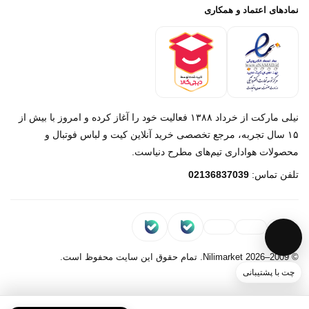
پرداخت باز
خرید لباس جدید بارسلونا 2025/2026
نمادهای اعتماد و همکاری
درباره ما
تماس با ما
نیلی مارکت از خرداد ۱۳۸۸ فعالیت خود را آغاز کرده و امروز با بیش از
۱۵ سال تجربه، مرجع تخصصی خرید آنلاین کیت و لباس فوتبال و
محصولات هواداری تیم‌های مطرح دنیاست.
پیام در روبیکا
تلفن تماس:
02136837039
پشتیبانی روبیکا‌
پیام در بله
پشتیبانی بله
© 2009–2026 Nilimarket. تمام حقوق این سایت محفوظ است.
چت با پشتیبانی