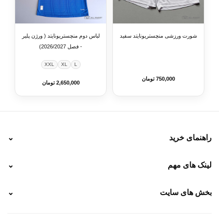
شورت ورزشی منچستریونایتد سفید
لباس دوم منچستریونایتد ( ورژن پلیر
- فصل 2026/2027)
XXL
XL
L
750,000 تومان
2,650,000 تومان
راهنمای خرید
⌄
نحوه ارسال
لینک های مهم
⌄
نحوه پرداخت
ضمانت سایز
رهگیری پستی
بخش های سایت
⌄
رهگیری تیپاکس
راهنمای سفارش
پیگیری سفارش
خرید لباس جدید فوتبال رئال مادرید 2025/2026