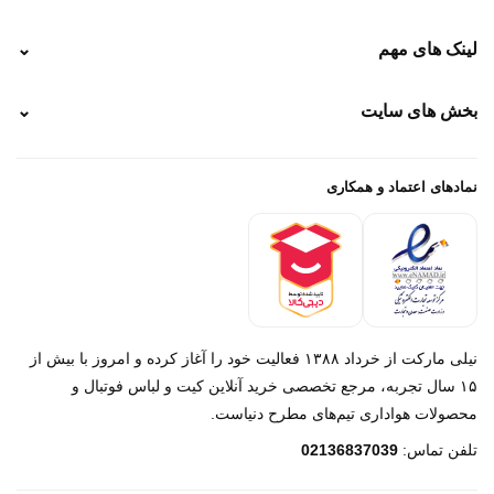
نحوه ارسال
لینک های مهم
⌄
نحوه پرداخت
ضمانت سایز
رهگیری پستی
بخش های سایت
⌄
رهگیری تیپاکس
راهنمای سفارش
پیگیری سفارش
خرید لباس جدید فوتبال رئال مادرید 2025/2026
پرداخت باز
خرید لباس جدید بارسلونا 2025/2026
نمادهای اعتماد و همکاری
درباره ما
تماس با ما
نیلی مارکت از خرداد ۱۳۸۸ فعالیت خود را آغاز کرده و امروز با بیش از
۱۵ سال تجربه، مرجع تخصصی خرید آنلاین کیت و لباس فوتبال و
محصولات هواداری تیم‌های مطرح دنیاست.
پیام در روبیکا
تلفن تماس:
02136837039
پشتیبانی روبیکا‌