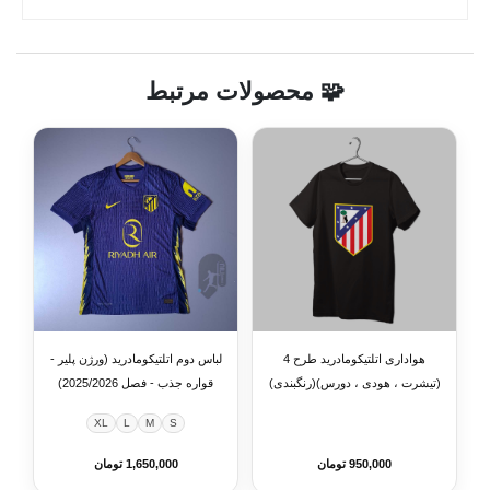
🧩 محصولات مرتبط
هواداری اتلتیکومادرید طرح 4
لباس دوم اتلتیکومادرید (ورژن پلیر -
(تیشرت ، هودی ، دورس)(رنگبندی)
قواره جذب - فصل 2025/2026)
XL
L
M
S
950,000 تومان
1,650,000 تومان