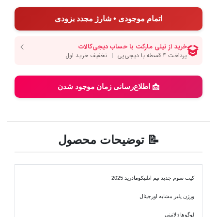
اتمام موجودی • شارژ مجدد بزودی
📩 اطلاع‌رسانی زمان موجود شدن
📝 توضیحات محصول
کیت سوم جدید تیم اتلتیکومادرید 2025
ورژن پلیر مشابه اورجینال
لوگوها ژلاتینی