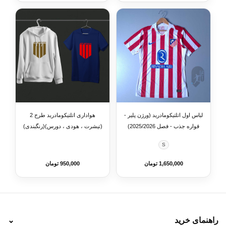
لباس اول اتلتیکومادرید (ورژن پلیر -
هواداری اتلتیکومادرید طرح 2
قواره جذب - فصل 2025/2026)
(تیشرت ، هودی ، دورس)(رنگبندی)
S
1,650,000 تومان
950,000 تومان
راهنمای خرید
⌄