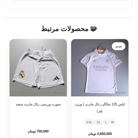
🧩 محصولات مرتبط
جدید
لباس 125 سالگی رئال مادرید ( ورژن
شورت ورزشی رئال مادرید سفید
پلیر)
XXL
XL
L
M
750,000 تومان
2,650,000 تومان