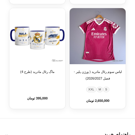
لباس سوم رئال مادرید ( ورژن پلیر -
ماگ رئال مادرید (طرح 4)
فصل 2026/2027)
XXL
M
S
395,000 تومان
2,650,000 تومان
راهنمای خرید
⌄