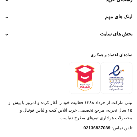
نحوه ارسال
لینک های مهم
⌄
نحوه پرداخت
ضمانت سایز
رهگیری پستی
بخش های سایت
⌄
رهگیری تیپاکس
راهنمای سفارش
پیگیری سفارش
خرید لباس جدید فوتبال رئال مادرید 2025/2026
پرداخت باز
خرید لباس جدید بارسلونا 2025/2026
نمادهای اعتماد و همکاری
درباره ما
تماس با ما
نیلی مارکت از خرداد ۱۳۸۸ فعالیت خود را آغاز کرده و امروز با بیش از
۱۵ سال تجربه، مرجع تخصصی خرید آنلاین کیت و لباس فوتبال و
محصولات هواداری تیم‌های مطرح دنیاست.
پیام در روبیکا
تلفن تماس:
02136837039
پشتیبانی روبیکا‌