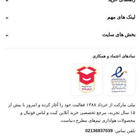
نحوه ارسال
لینک های مهم
⌄
نحوه پرداخت
ضمانت سایز
رهگیری پستی
بخش های سایت
⌄
رهگیری تیپاکس
راهنمای سفارش
پیگیری سفارش
خرید لباس جدید فوتبال رئال مادرید 2025/2026
پرداخت باز
خرید لباس جدید بارسلونا 2025/2026
نمادهای اعتماد و همکاری
درباره ما
تماس با ما
نیلی مارکت از خرداد ۱۳۸۸ فعالیت خود را آغاز کرده و امروز با بیش از
۱۵ سال تجربه، مرجع تخصصی خرید آنلاین کیت و لباس فوتبال و
محصولات هواداری تیم‌های مطرح دنیاست.
پیام در روبیکا
تلفن تماس:
02136837039
پشتیبانی روبیکا‌