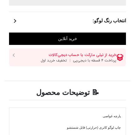
انتخاب رنگ لوگو:
📝 توضیحات محصول
پارچه غواصی
چاپ لوگو کاتری (حرارتی) قابل شستشو