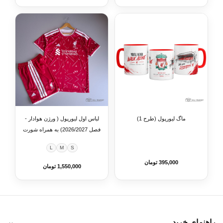
ماگ لیورپول (طرح 1)
لباس اول لیورپول ( ورژن هوادار -
فصل 2026/2027) به همراه شورت
وزرشی
L
M
S
395,000 تومان
1,550,000 تومان
راهنمای خرید
⌄