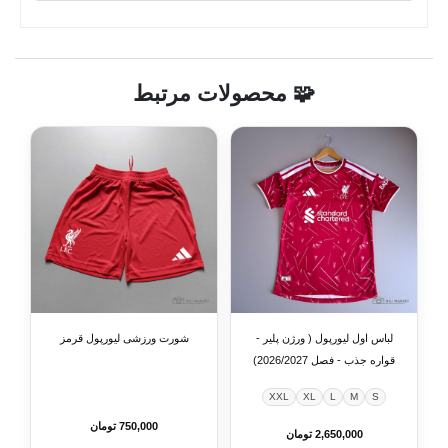
🧩 محصولات مرتبط
لباس اول لیورپول ( ورژن پلیر -
شورت ورزشی لیورپول قرمز
قواره جذب - فصل 2026/2027)
XXL
XL
L
M
S
750,000 تومان
2,650,000 تومان