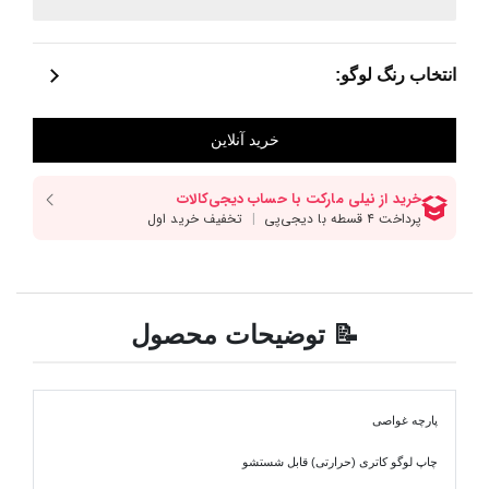
انتخاب رنگ لوگو:
📝 توضیحات محصول
پارچه غواصی
چاپ لوگو کاتری (حرارتی) قابل شستشو