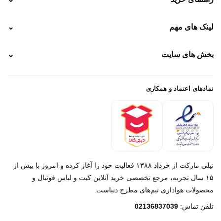
نحوه ارسال
لینک های مهم
⌄
نحوه پرداخت
ضمانت سایز
رهگیری پستی
بخش های سایت
⌄
رهگیری تیپاکس
راهنمای سفارش
پیگیری سفارش
خرید لباس جدید فوتبال رئال مادرید 2025/2026
پرداخت باز
خرید لباس جدید بارسلونا 2025/2026
نمادهای اعتماد و همکاری
درباره ما
تماس با ما
نیلی مارکت از خرداد ۱۳۸۸ فعالیت خود را آغاز کرده و امروز با بیش از
۱۵ سال تجربه، مرجع تخصصی خرید آنلاین کیت و لباس فوتبال و
محصولات هواداری تیم‌های مطرح دنیاست.
پیام در روبیکا
تلفن تماس:
02136837039
پشتیبانی روبیکا‌