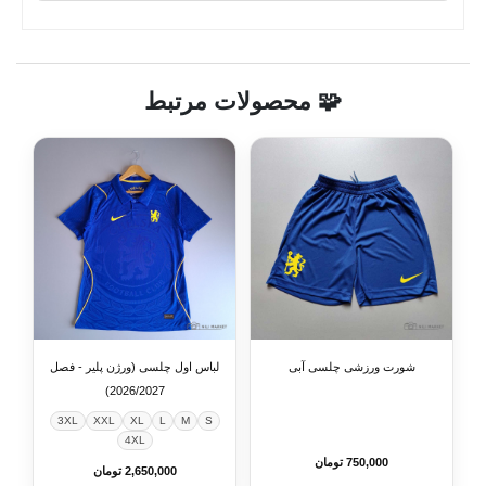
🧩 محصولات مرتبط
شورت ورزشی چلسی آبی
لباس اول چلسی (ورژن پلیر - فصل
2026/2027)
3XL
XXL
XL
L
M
S
4XL
750,000 تومان
2,650,000 تومان