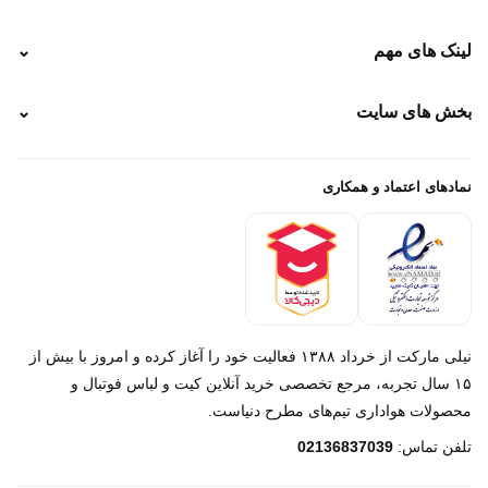
نحوه ارسال
لینک های مهم
⌄
نحوه پرداخت
ضمانت سایز
رهگیری پستی
بخش های سایت
⌄
رهگیری تیپاکس
راهنمای سفارش
پیگیری سفارش
خرید لباس جدید فوتبال رئال مادرید 2025/2026
پرداخت باز
خرید لباس جدید بارسلونا 2025/2026
نمادهای اعتماد و همکاری
درباره ما
تماس با ما
نیلی مارکت از خرداد ۱۳۸۸ فعالیت خود را آغاز کرده و امروز با بیش از
۱۵ سال تجربه، مرجع تخصصی خرید آنلاین کیت و لباس فوتبال و
محصولات هواداری تیم‌های مطرح دنیاست.
پیام در روبیکا
تلفن تماس:
02136837039
پشتیبانی روبیکا‌