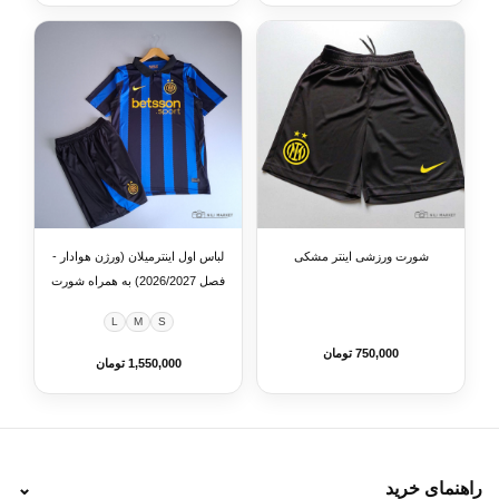
شورت ورزشی اینتر مشکی
لباس اول اینترمیلان (ورژن هوادار -
فصل 2026/2027) به همراه شورت
ورزشی
L
M
S
750,000 تومان
1,550,000 تومان
راهنمای خرید
⌄