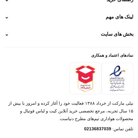
نحوه ارسال
لینک های مهم
⌄
نحوه پرداخت
ضمانت سایز
رهگیری پستی
بخش های سایت
⌄
رهگیری تیپاکس
راهنمای سفارش
پیگیری سفارش
خرید لباس جدید فوتبال رئال مادرید 2025/2026
پرداخت باز
خرید لباس جدید بارسلونا 2025/2026
نمادهای اعتماد و همکاری
درباره ما
تماس با ما
نیلی مارکت از خرداد ۱۳۸۸ فعالیت خود را آغاز کرده و امروز با بیش از
۱۵ سال تجربه، مرجع تخصصی خرید آنلاین کیت و لباس فوتبال و
محصولات هواداری تیم‌های مطرح دنیاست.
پیام در روبیکا
تلفن تماس:
02136837039
پشتیبانی روبیکا‌