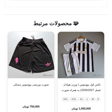
🧩 محصولات مرتبط
لباس اول یوونتوس ( ورژن هوادار -
شورت ورزشی یوونتوس مشکی
فصل 2026/2027) به همراه شورت
ورزشی
3XL
XXL
XL
L
M
S
750,000 تومان
1,550,000 تومان