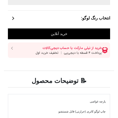
انتخاب رنگ لوگو:
📝 توضیحات محصول
پارچه غواصی
چاپ لوگو کاتری (حرارتی) قابل شستشو