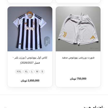
شورت ورزشی یوونتوس سفید
لباس اول یوونتوس ( ورژن پلیر -
فصل 2026/2027)
XXL
XL
L
M
S
750,000 تومان
2,650,000 تومان
راهنمای خرید
⌄