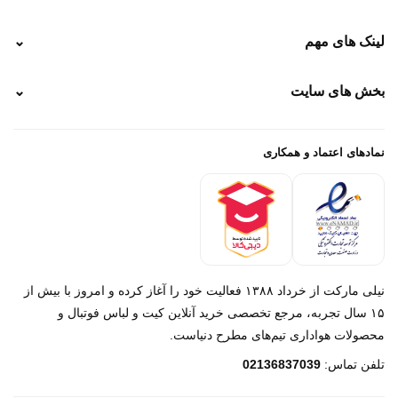
نحوه ارسال
لینک های مهم
⌄
نحوه پرداخت
ضمانت سایز
رهگیری پستی
بخش های سایت
⌄
رهگیری تیپاکس
راهنمای سفارش
پیگیری سفارش
خرید لباس جدید فوتبال رئال مادرید 2025/2026
پرداخت باز
خرید لباس جدید بارسلونا 2025/2026
نمادهای اعتماد و همکاری
درباره ما
تماس با ما
نیلی مارکت از خرداد ۱۳۸۸ فعالیت خود را آغاز کرده و امروز با بیش از
۱۵ سال تجربه، مرجع تخصصی خرید آنلاین کیت و لباس فوتبال و
محصولات هواداری تیم‌های مطرح دنیاست.
پیام در روبیکا
تلفن تماس:
02136837039
پشتیبانی روبیکا‌