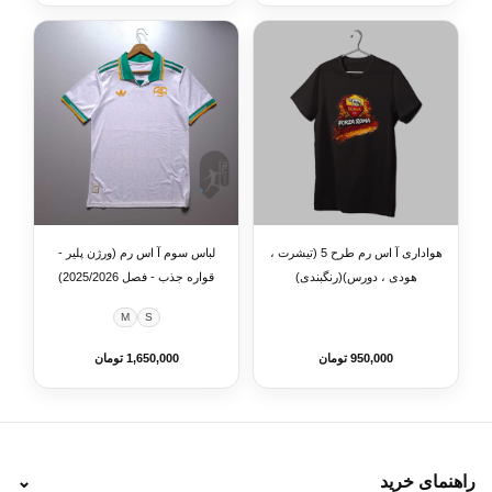
هواداری آ اس رم طرح 5 (تیشرت ،
لباس سوم آ اس رم (ورژن پلیر -
هودی ، دورس)(رنگبندی)
قواره جذب - فصل 2025/2026)
M
S
950,000 تومان
1,650,000 تومان
راهنمای خرید
⌄