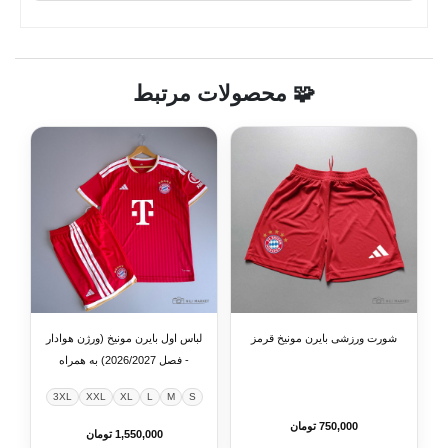
🧩 محصولات مرتبط
شورت ورزشی بایرن مونیخ قرمز
لباس اول بایرن مونیخ (ورژن هوادار
- فصل 2026/2027) به همراه
شورت ورزشی
3XL
XXL
XL
L
M
S
750,000 تومان
1,550,000 تومان