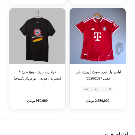
لباس اول بایرن مونیخ ( ورژن پلیر -
هواداری بایرن مونیخ طرح 8
فصل 2026/2027)
(تیشرت ، هودی ، دورس)(رنگبندی)
XXL
XL
L
M
2,650,000 تومان
950,000 تومان
راهنمای خرید
⌄