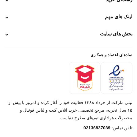
نحوه ارسال
لینک های مهم
⌄
نحوه پرداخت
ضمانت سایز
رهگیری پستی
بخش های سایت
⌄
رهگیری تیپاکس
راهنمای سفارش
پیگیری سفارش
خرید لباس جدید فوتبال رئال مادرید 2025/2026
پرداخت باز
خرید لباس جدید بارسلونا 2025/2026
نمادهای اعتماد و همکاری
درباره ما
تماس با ما
نیلی مارکت از خرداد ۱۳۸۸ فعالیت خود را آغاز کرده و امروز با بیش از
۱۵ سال تجربه، مرجع تخصصی خرید آنلاین کیت و لباس فوتبال و
محصولات هواداری تیم‌های مطرح دنیاست.
پیام در روبیکا
تلفن تماس:
02136837039
پشتیبانی روبیکا‌