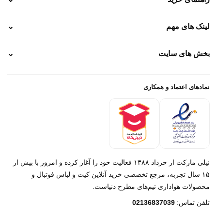
نحوه ارسال
لینک های مهم
⌄
نحوه پرداخت
ضمانت سایز
رهگیری پستی
بخش های سایت
⌄
رهگیری تیپاکس
راهنمای سفارش
پیگیری سفارش
خرید لباس جدید فوتبال رئال مادرید 2025/2026
پرداخت باز
خرید لباس جدید بارسلونا 2025/2026
نمادهای اعتماد و همکاری
درباره ما
تماس با ما
نیلی مارکت از خرداد ۱۳۸۸ فعالیت خود را آغاز کرده و امروز با بیش از
۱۵ سال تجربه، مرجع تخصصی خرید آنلاین کیت و لباس فوتبال و
محصولات هواداری تیم‌های مطرح دنیاست.
پیام در روبیکا
تلفن تماس:
02136837039
پشتیبانی روبیکا‌