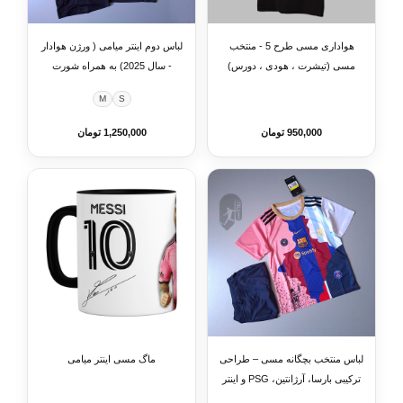
هواداری مسی طرح 5 - منتخب
لباس دوم اینتر میامی ( ورژن هوادار
مسی (تیشرت ، هودی ، دورس)
- سال 2025) به همراه شورت
(رنگبندی)
ورزشی
M
S
950,000 تومان
1,250,000 تومان
لباس منتخب بچگانه مسی – طراحی
ماگ مسی اینتر میامی
ترکیبی بارسا، آرژانتین، PSG و اینتر
میامی + شورت