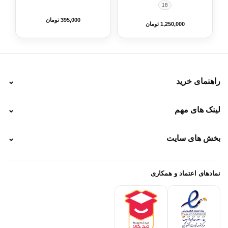
18
395,000 تومان
1,250,000 تومان
راهنمای خرید
⌄
نحوه ارسال
لینک های مهم
⌄
نحوه پرداخت
ضمانت سایز
رهگیری پستی
بخش های سایت
⌄
رهگیری تیپاکس
راهنمای سفارش
پیگیری سفارش
خرید لباس جدید فوتبال رئال مادرید 2025/2026
پرداخت باز
خرید لباس جدید بارسلونا 2025/2026
نمادهای اعتماد و همکاری
درباره ما
تماس با ما