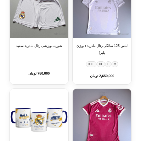
لباس 125 سالگی رئال مادرید ( ورژن
شورت ورزشی رئال مادرید سفید
پلیر)
XXL
XL
L
M
750,000 تومان
2,650,000 تومان