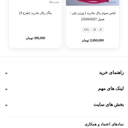
لباس سوم رئال مادرید ( ورژن پلیر -
ماگ رئال مادرید (طرح 4)
فصل 2026/2027)
XXL
M
S
395,000 تومان
2,650,000 تومان
راهنمای خرید
⌄
نحوه ارسال
لینک های مهم
⌄
نحوه پرداخت
ضمانت سایز
رهگیری پستی
بخش های سایت
⌄
رهگیری تیپاکس
راهنمای سفارش
پیگیری سفارش
خرید لباس جدید فوتبال رئال مادرید 2025/2026
پرداخت باز
خرید لباس جدید بارسلونا 2025/2026
نمادهای اعتماد و همکاری