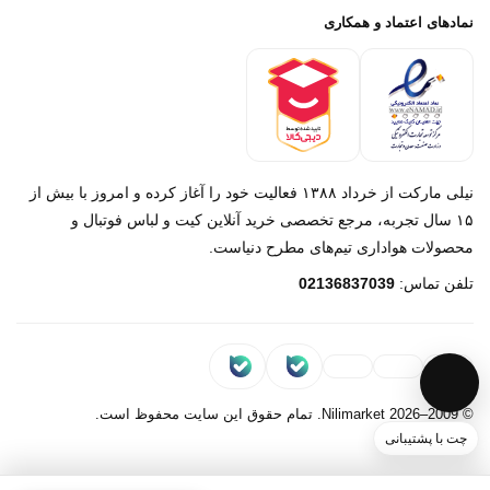
پرداخت باز
خرید لباس جدید بارسلونا 2025/2026
نمادهای اعتماد و همکاری
درباره ما
تماس با ما
نیلی مارکت از خرداد ۱۳۸۸ فعالیت خود را آغاز کرده و امروز با بیش از
۱۵ سال تجربه، مرجع تخصصی خرید آنلاین کیت و لباس فوتبال و
محصولات هواداری تیم‌های مطرح دنیاست.
پیام در روبیکا
تلفن تماس:
02136837039
پشتیبانی روبیکا‌
پیام در بله
پشتیبانی بله
© 2009–2026 Nilimarket. تمام حقوق این سایت محفوظ است.
چت با پشتیبانی