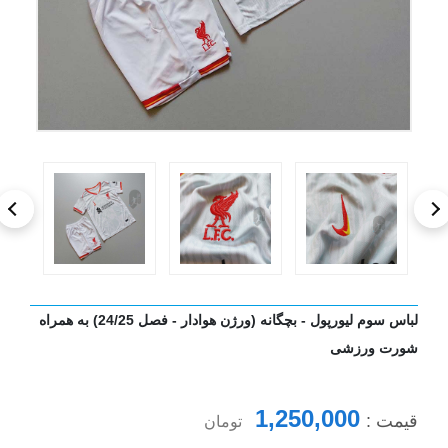
لباس سوم لیورپول - بچگانه (ورژن هوادار - فصل 24/25) به همراه
شورت ورزشی
1,250,000
قیمت :
تومان