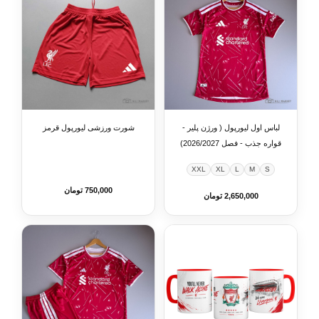
لباس اول لیورپول ( ورژن پلیر -
شورت ورزشی لیورپول قرمز
قواره جذب - فصل 2026/2027)
XXL
XL
L
M
S
750,000 تومان
2,650,000 تومان