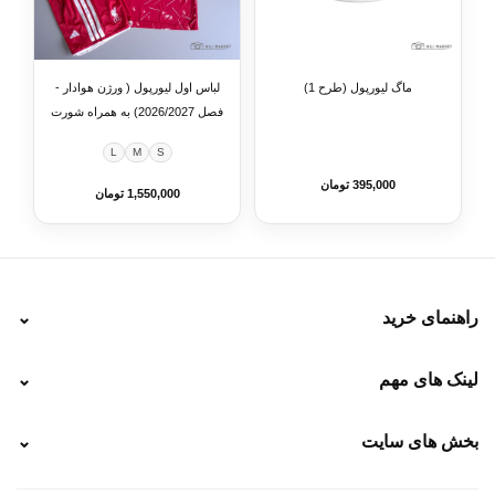
ماگ لیورپول (طرح 1)
لباس اول لیورپول ( ورژن هوادار -
فصل 2026/2027) به همراه شورت
وزرشی
L
M
S
395,000 تومان
1,550,000 تومان
راهنمای خرید
⌄
نحوه ارسال
لینک های مهم
⌄
نحوه پرداخت
ضمانت سایز
رهگیری پستی
بخش های سایت
⌄
رهگیری تیپاکس
راهنمای سفارش
پیگیری سفارش
خرید لباس جدید فوتبال رئال مادرید 2025/2026